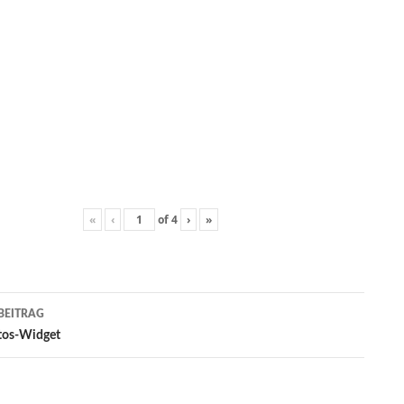
«
‹
of
4
›
»
gs-
BEITRAG
ation
tos-Widget