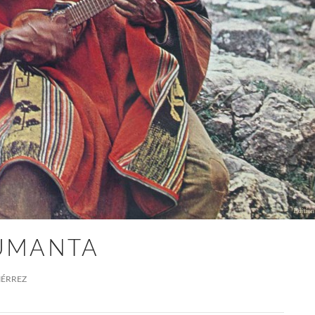
UMANTA
IÉRREZ